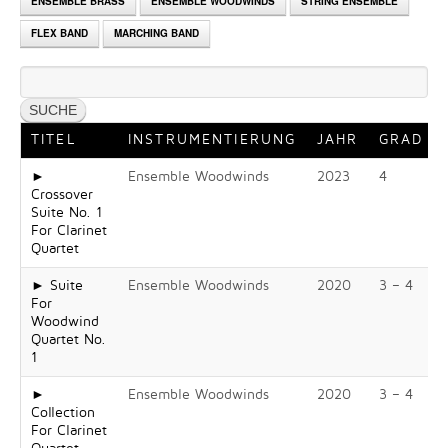
ENSEMBLE BRASS
ENSEMBLE WOODWINDS
STRING ENSEMBLE
FLEX BAND
MARCHING BAND
TITEL
INSTRUMENTIERUNG
JAHR
GRAD
►
Ensemble Woodwinds
2023
4
Crossover
Suite No. 1
For Clarinet
Quartet
► Suite
Ensemble Woodwinds
2020
3 – 4
For
Woodwind
Quartet No.
1
►
Ensemble Woodwinds
2020
3 – 4
Collection
For Clarinet