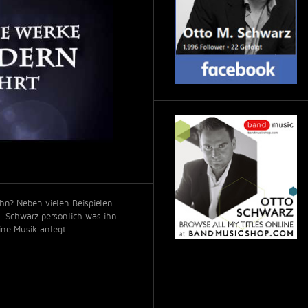
hn? Neben vielen Beispielen
M. Schwarz persönlich was ihn
ine Musik anlegt.