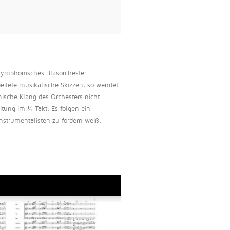
 symphonisches Blasorchester
eitete musikalische Skizzen, so wendet
onische Klang des Orchesters nicht
eitung im ¾ Takt. Es folgen ein
strumentalisten zu fordern weiß,