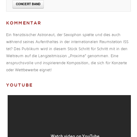
CONCERT BAND
KOMMENTAR
Ein französischer Astronaut, der Saxophon spielte und dies auch
während seines Aufenthaltes in der internationalen Raumstation ISS
tat? Das Publikum wird in diesem Stück Schritt für Schritt mit in den
Weltraum auf die Langzeitmission „Proxima“ genommen. Eine
anspruchsvolle und inspirierende Komposition, die sich für Konzerte
oder Wettbewerbe eignet!
YOUTUBE