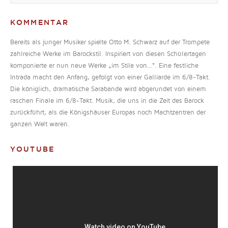
KOMMENTAR
Bereits als junger Musiker spielte Otto M. Schwarz auf der Trompete
zahlreiche Werke im Barockstil. Inspiriert von diesen Schülertagen
komponierte er nun neue Werke „im Stile von…“. Eine festliche
Intrada macht den Anfang, gefolgt von einer Galliarde im 6/8-Takt.
Die königlich, dramatische Sarabande wird abgerundet von einem
raschen Finale im 6/8-Takt. Musik, die uns in die Zeit des Barock
zurückführt, als die Königshäuser Europas noch Machtzentren der
ganzen Welt waren.
YOUTUBE