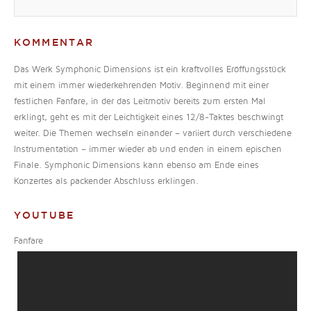
KOMMENTAR
Das Werk Symphonic Dimensions ist ein kraftvolles Eröffungsstück
mit einem immer wiederkehrenden Motiv. Beginnend mit einer
festlichen Fanfare, in der das Leitmotiv bereits zum ersten Mal
erklingt, geht es mit der Leichtigkeit eines 12/8-Taktes beschwingt
weiter. Die Themen wechseln einander – variiert durch verschiedene
Instrumentation – immer wieder ab und enden in einem epischen
Finale. Symphonic Dimensions kann ebenso am Ende eines
Konzertes als packender Abschluss erklingen.
YOUTUBE
Fanfare