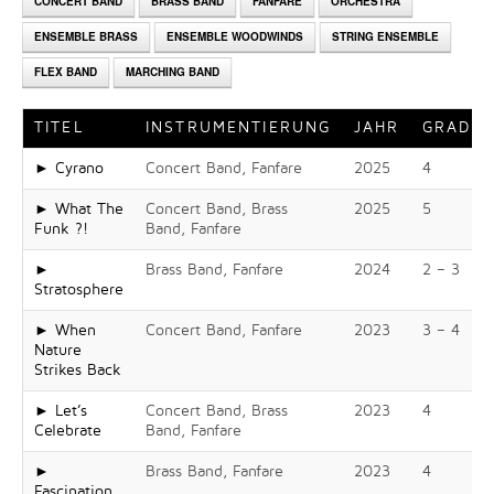
CONCERT BAND
BRASS BAND
FANFARE
ORCHESTRA
ENSEMBLE BRASS
ENSEMBLE WOODWINDS
STRING ENSEMBLE
FLEX BAND
MARCHING BAND
TITEL
INSTRUMENTIERUNG
JAHR
GRAD
► Cyrano
Concert Band, Fanfare
2025
4
► What The
Concert Band, Brass
2025
5
Funk ?!
Band, Fanfare
►
Brass Band, Fanfare
2024
2 – 3
Stratosphere
► When
Concert Band, Fanfare
2023
3 – 4
Nature
Strikes Back
► Let’s
Concert Band, Brass
2023
4
Celebrate
Band, Fanfare
►
Brass Band, Fanfare
2023
4
Fascination