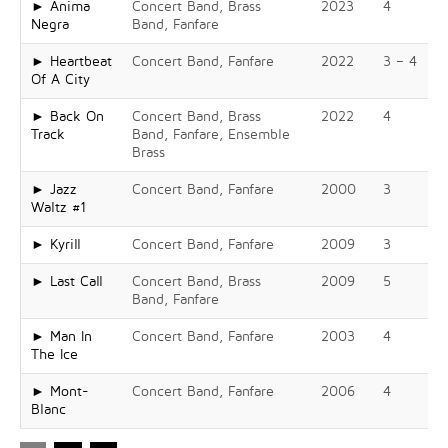
► Anima
Concert Band, Brass
2023
4
Negra
Band, Fanfare
► Heartbeat
Concert Band, Fanfare
2022
3 – 4
Of A City
► Back On
Concert Band, Brass
2022
4
Track
Band, Fanfare, Ensemble
Brass
► Jazz
Concert Band, Fanfare
2000
3
Waltz #1
► Kyrill
Concert Band, Fanfare
2009
3
► Last Call
Concert Band, Brass
2009
5
Band, Fanfare
► Man In
Concert Band, Fanfare
2003
4
The Ice
► Mont-
Concert Band, Fanfare
2006
4
Blanc