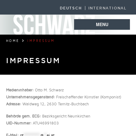
DEUTSCH
INTERNATIONAL
MENU
HOME
IMPRESSUM
IMPRESSUM
Medieninhaber:
Otto M. Schwarz
Unternehmensgegenstand:
Freischaffender Künstler (Komponist)
Adresse:
Waldweg 12, 2630 Ternitz-Buchbach
Behörde gem. ECG:
Bezirksgericht Neunkirchen
UID-Nummer:
ATU46991803
E-Mail:
ot
***********
@
**
ei.at