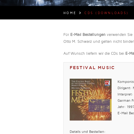
HOME
CDS (DOWNLOADS)
Für
E-Mail Bestellungen
verwenden Sie b
Otto M. Schwarz und gelten nicht binden
Auf Wunsch liefern wir die CDs bei
E-Ma
FESTIVAL MUSIC
Komponist
Dirigent:
Interpret
German F
Jahr: 199
E-Mail Be
Details und Bestellen: