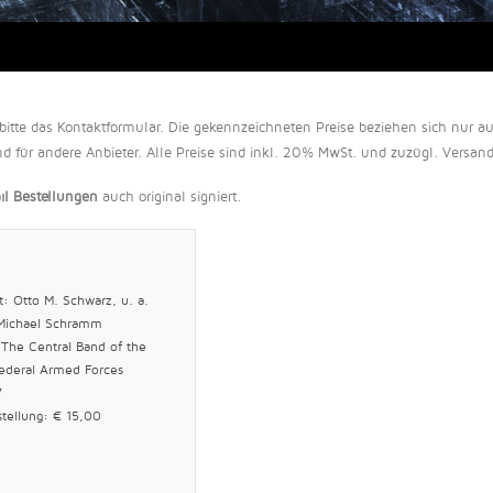
itte das Kontaktformular. Die gekennzeichneten Preise beziehen sich nur au
d für andere Anbieter. Alle Preise sind inkl. 20% MwSt. und zuzügl. Versan
il Bestellungen
auch original signiert.
: Otto M. Schwarz, u. a.
 Michael Schramm
: The Central Band of the
ederal Armed Forces
7
stellung: € 15,00