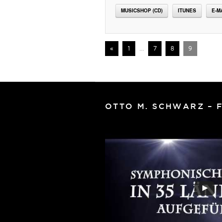
MUSICSHOP (CD)
ITUNES
E-M
«
1
…
7
8
9
OTTO M. SCHWARZ – 