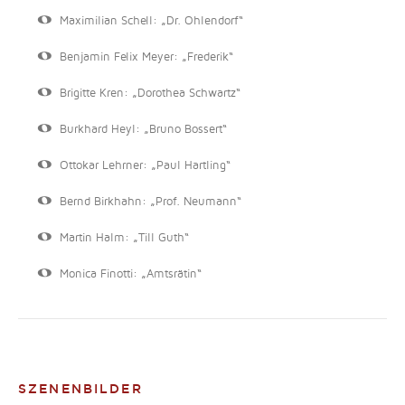
Maximilian Schell: „Dr. Ohlendorf“
Benjamin Felix Meyer: „Frederik“
Brigitte Kren: „Dorothea Schwartz“
Burkhard Heyl: „Bruno Bossert“
Ottokar Lehrner: „Paul Hartling“
Bernd Birkhahn: „Prof. Neumann“
Martin Halm: „Till Guth“
Monica Finotti: „Amtsrätin“
SZENENBILDER