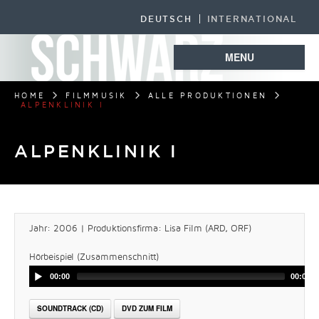
DEUTSCH
INTERNATIONAL
MENU
HOME
FILMMUSIK
ALLE PRODUKTIONEN
ALPENKLINIK I
ALPENKLINIK I
Jahr: 2006 | Produktionsfirma: Lisa Film (ARD, ORF)
Hörbeispiel (Zusammenschnitt)
00:00
00:00
SOUNDTRACK (CD)
DVD ZUM FILM