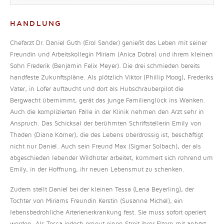
HANDLUNG
Chefarzt Dr. Daniel Guth (Erol Sander) genießt das Leben mit seiner
Freundin und Arbeitskollegin Miriam (Anica Dobra) und ihrem kleinen
Sohn Frederik (Benjamin Felix Meyer). Die drei schmieden bereits
handfeste Zukunftspläne. Als plötzlich Viktor (Phillip Moog), Frederiks
Vater, in Lofer auftaucht und dort als Hubschrauberpilot die
Bergwacht übernimmt, gerät das junge Familienglück ins Wanken.
Auch die komplizierten Fälle in der Klinik nehmen den Arzt sehr in
Anspruch. Das Schicksal der berühmten Schriftstellerin Emily von
Thaden (Diana Körner), die des Lebens überdrüssig ist, beschäftigt
nicht nur Daniel. Auch sein Freund Max (Sigmar Solbach), der als
abgeschieden lebender Wildhüter arbeitet, kümmert sich rührend um
Emily, in der Hoffnung, ihr neuen Lebensmut zu schenken.
Zudem stellt Daniel bei der kleinen Tessa (Lena Beyerling), der
Tochter von Miriams Freundin Kerstin (Susanne Michel), ein
lebensbedrohliche Arterienerkrankung fest. Sie muss sofort operiert