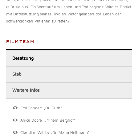
werden. Als Tessa jedoch erneut einen Streit ihrer Eltern mit anhört,
reißt sie aus. Ein Wettlauf um Leben und Tod beginnt. Wird es Daniel
mit Unterstützung seines Rivalen Viktor gelingen das Leben der
schwerkranken Patientin zu retten?
FILMTEAM
Besetzung
Stab
Weitere Infos
Erol Sander: „Dr. Guth“
Anica Dobra: „Miriam Berghof“
Claudine Wilde: „Dr. Alana Hellmann“