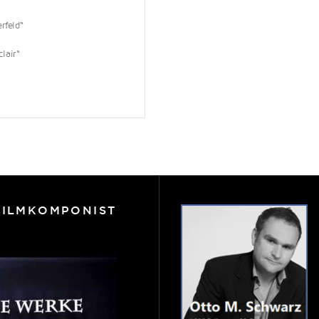
rfeld“
lair“
FILMKOMPONIST