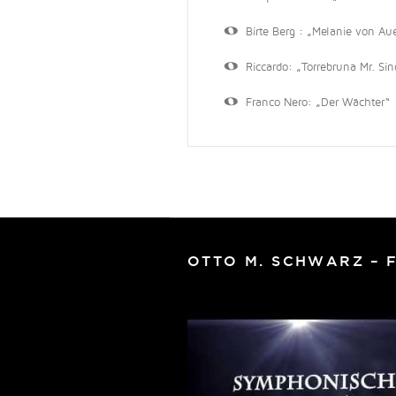
Birte Berg : „Melanie von Aue
Riccardo: „Torrebruna Mr. Sinc
Franco Nero: „Der Wächter“
OTTO M. SCHWARZ – 