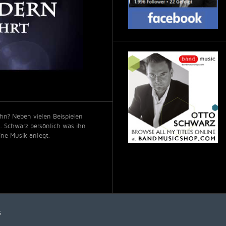
hn? Neben vielen Beispielen
M. Schwarz persönlich was ihn
ine Musik anlegt.
G