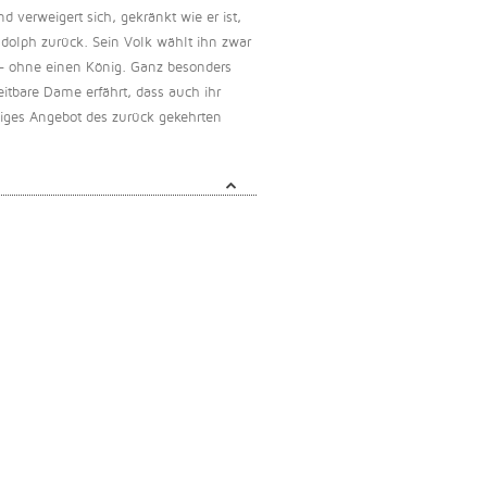
d verweigert sich, gekränkt wie er ist,
udolph zurück. Sein Volk wählt ihn zwar
e – ohne einen König. Ganz besonders
reitbare Dame erfährt, dass auch ihr
niges Angebot des zurück gekehrten