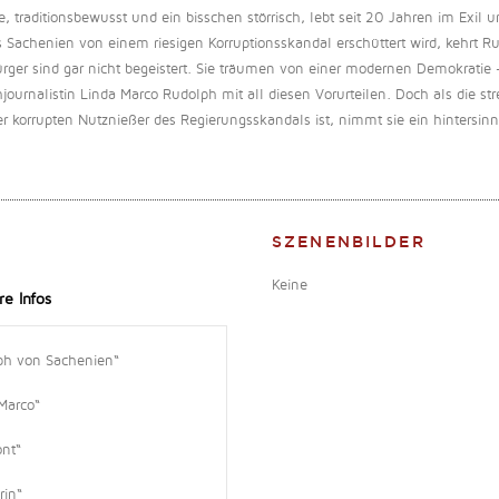
 traditionsbewusst und ein bisschen störrisch, lebt seit 20 Jahren im Exil un
 Sachenien von einem riesigen Korruptionsskandal erschüttert wird, kehrt R
Bürger sind gar nicht begeistert. Sie träumen von einer modernen Demokrati
ehjournalistin Linda Marco Rudolph mit all diesen Vorurteilen. Doch als die st
r korrupten Nutznießer des Regierungsskandals ist, nimmt sie ein hintersin
SZENENBILDER
Keine
re Infos
lph von Sachenien“
 Marco“
ont“
rin“