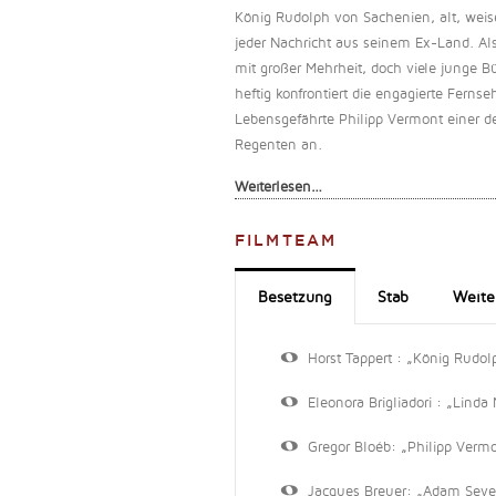
König Rudolph von Sachenien, alt, weise,
jeder Nachricht aus seinem Ex-Land. Als
mit großer Mehrheit, doch viele junge 
heftig konfrontiert die engagierte Ferns
Lebensgefährte Philipp Vermont einer de
Regenten an.
Weiterlesen…
FILMTEAM
Besetzung
Stab
Weite
Horst Tappert : „König Rudo
Eleonora Brigliadori : „Linda
Gregor Bloéb: „Philipp Verm
Jacques Breuer: „Adam Seve