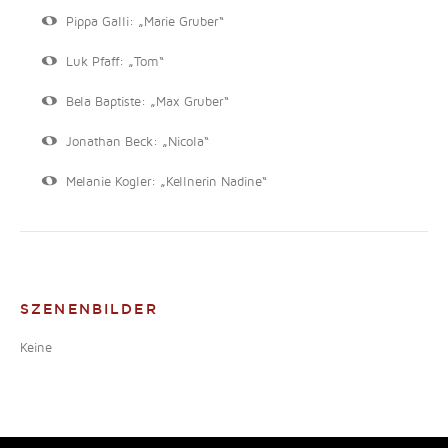
Pippa Galli: „Marie Gruber“
Luk Pfaff: „Tom“
Bela Baptiste: „Max Gruber“
Jonathan Beck: „Nicola“
Melanie Kogler: „Kellnerin Nadine“
SZENENBILDER
Keine