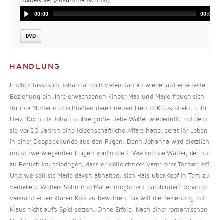
Hörbeispiel (Zusammenschnitt)
00:00
00:00
DVD
HANDLUNG
Endlich lässt sich Johanna nach vielen Jahren wieder auf eine feste
Beziehung ein. Ihre erwachsenen Kinder Max und Marie freuen sich
für ihre Mutter und schließen deren neuen Freund Klaus direkt in ihr
Herz. Doch als Johanna ihre große Liebe Walter wiedertrifft, mit dem
sie vor 20 Jahren eine leidenschaftliche Affäre hatte, gerät ihr Leben
in einer Doppelsekunde aus den Fugen. Denn Johanna wird plötzlich
mit schwerwiegenden Fragen konfrontiert. Wie soll sie Walter, der nur
zu Besuch ist, beibringen, dass er vielleicht der Vater ihrer Tochter ist?
Und wie soll sie Marie davon abhalten, sich Hals über Kopf in Tom zu
verlieben, Walters Sohn und Maries möglichen Halbbruder? Johanna
versucht einen klaren Kopf zu bewahren. Sie will die Beziehung mit
Klaus nicht auf’s Spiel setzen. Ohne Erfolg. Nach einer romantischen