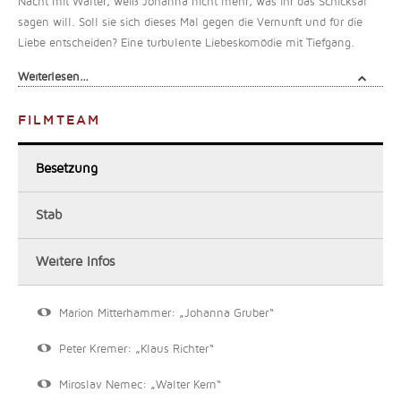
Nacht mit Walter, weiß Johanna nicht mehr, was ihr das Schicksal
sagen will. Soll sie sich dieses Mal gegen die Vernunft und für die
Liebe entscheiden? Eine turbulente Liebeskomödie mit Tiefgang.
Weiterlesen…
FILMTEAM
Besetzung
Stab
Weitere Infos
Marion Mitterhammer: „Johanna Gruber“
Peter Kremer: „Klaus Richter“
Miroslav Nemec: „Walter Kern“