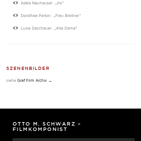
Adele Neuhauser: „Iris“
Dorothea Parton: „Frau Breitner“
Luise Deschauer: „Alte Dame“
SZENENBILDER
siehe
Graf Film Archiv →
OTTO M. SCHWARZ –
FILMKOMPONIST