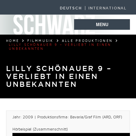
DEUTSCH
INTERNATIONAL
MENU
HOME
FILMMUSIK
ALLE PRODUKTIONEN
LILLY SCHÖNAUER 9 – VERLIEBT IN EINEN
UNBEKANNTEN
LILLY SCHÖNAUER 9 –
VERLIEBT IN EINEN
UNBEKANNTEN
Jahr: 2009 | Produktionsfirma: Bavaria/Graf Film (ARD, ORF)
Hörbeispiel (Zusammenschnitt)