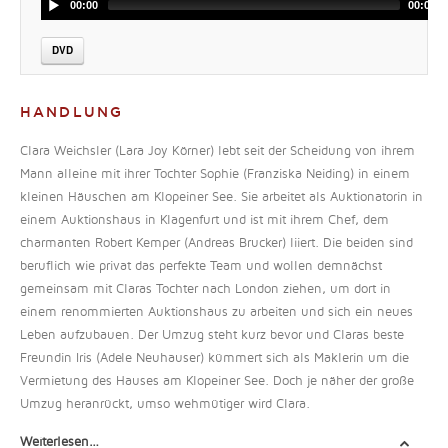
00:00
00:00
DVD
HANDLUNG
Clara Weichsler (Lara Joy Körner) lebt seit der Scheidung von ihrem
Mann alleine mit ihrer Tochter Sophie (Franziska Neiding) in einem
kleinen Häuschen am Klopeiner See. Sie arbeitet als Auktionatorin in
einem Auktionshaus in Klagenfurt und ist mit ihrem Chef, dem
charmanten Robert Kemper (Andreas Brucker) liiert. Die beiden sind
beruflich wie privat das perfekte Team und wollen demnächst
gemeinsam mit Claras Tochter nach London ziehen, um dort in
einem renommierten Auktionshaus zu arbeiten und sich ein neues
Leben aufzubauen. Der Umzug steht kurz bevor und Claras beste
Freundin Iris (Adele Neuhauser) kümmert sich als Maklerin um die
Vermietung des Hauses am Klopeiner See. Doch je näher der große
Umzug heranrückt, umso wehmütiger wird Clara.
Weiterlesen…