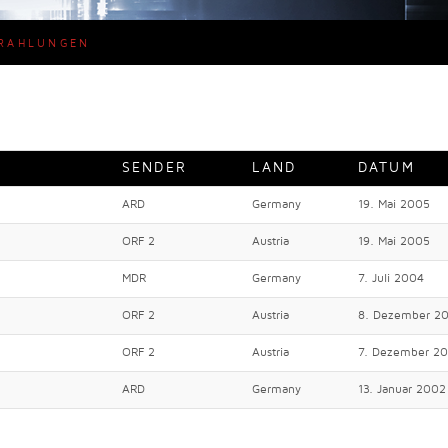
RAHLUNGEN
SENDER
LAND
DATUM
ARD
Germany
19. Mai 2005
ORF 2
Austria
19. Mai 2005
MDR
Germany
7. Juli 2004
ORF 2
Austria
8. Dezember 2
ORF 2
Austria
7. Dezember 2
ARD
Germany
13. Januar 2002