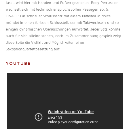
lässt, wird hier mit Händen und Füßen gearbeitet. Body Percussion
wechselt sich mit technisch anspruchsvollen Passagen ab. 5.
FINALE: Ein schneller Schlusssatz mit einem Mittelteil in dolce
mündet in einen furiosen Schlussteil, der mit Taktwechseln und so
einigen dynamischen Überraschungen aufwartet. Jeder Satz könnte
auch für sich alleine stehen, doch im Zusammenhang gespielt zeigt
diese Suite die Vielfalt und Möglichkeiten einer
Saxophonquartettbesetzung auf.
YOUTUBE