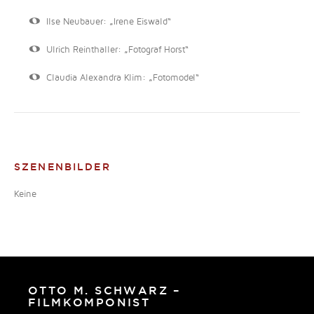
Ilse Neubauer: „Irene Eiswald“
Ulrich Reinthaller: „Fotograf Horst“
Claudia Alexandra Klim: „Fotomodel“
SZENENBILDER
Keine
OTTO M. SCHWARZ –
FILMKOMPONIST