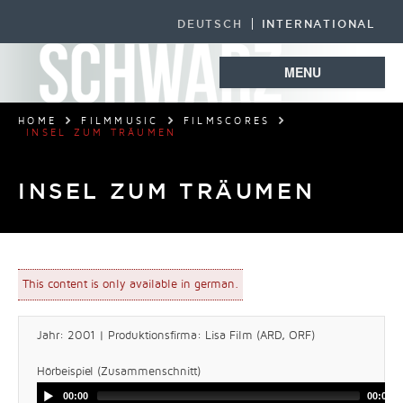
DEUTSCH
INTERNATIONAL
MENU
HOME
FILMMUSIC
FILMSCORES
INSEL ZUM TRÄUMEN
INSEL ZUM TRÄUMEN
This content is only available in german.
Jahr: 2001 | Produktionsfirma: Lisa Film (ARD, ORF)
Hörbeispiel (Zusammenschnitt)
00:00
00:00