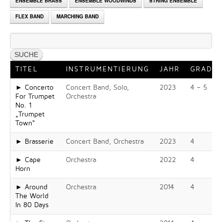
ENSEMBLE BRASS
ENSEMBLE WOODWINDS
STRING ENSEMBLE
FLEX BAND
MARCHING BAND
TITEL
INSTRUMENTIERUNG
JAHR
GRAD
► Concerto
Concert Band, Solo,
2023
4 – 5
For Trumpet
Orchestra
No. 1
„Trumpet
Town“
► Brasserie
Concert Band, Orchestra
2023
4
► Cape
Orchestra
2022
4
Horn
► Around
Orchestra
2014
4
The World
In 80 Days