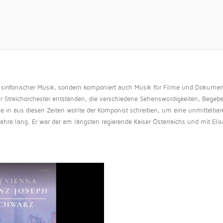
t sinfonischer Musik, sondern komponiert auch Musik für Filme und Dokumen
für Streichorchester entstanden, die verschiedene Sehenswürdigkeiten, Bege
e in aus diesen Zeiten wollte der Komponist schreiben, um eine unmittelbare
ahre lang. Er war der am längsten regierende Kaiser Österreichs und mit Elisa